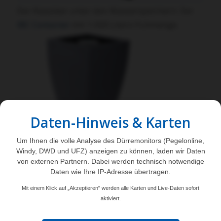
Der Klassiker unter den Wasserspeichern: Der
IBC Container
mit 1.000 Litern Füllmenge.
Daten-Hinweis & Karten
Um Ihnen die volle Analyse des Dürremonitors (Pegelonline,
Die
Nautilus Regentonne 200 Liter
. Überzeugt
Windy, DWD und UFZ) anzeigen zu können, laden wir Daten
durch zeitlose Eleganz und Vielfältigkeit.
von externen Partnern. Dabei werden technisch notwendige
Daten wie Ihre IP-Adresse übertragen.
Mit einem Klick auf „Akzeptieren" werden alle Karten und Live-Daten sofort
aktiviert.